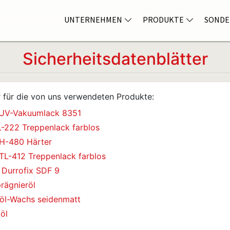
UNTERNEHMEN
PRODUKTE
SONDE
Sicherheitsdatenblätter
er für die von uns verwendeten Produkte:
l UV-Vakuumlack 8351
L-222 Treppenlack farblos
 H-480 Härter
TL-412 Treppenlack farblos
 Durrofix SDF 9
̈gnieröl
töl-Wachs seidenmatt
öl