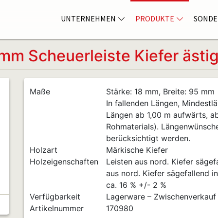
UNTERNEHMEN
PRODUKTE
SONDE
mm Scheuerleiste Kiefer ästi
Maße
Stärke: 18 mm, Breite: 95 mm
In fallenden Längen, Mindestlä
Längen ab 1,00 m aufwärts, a
Rohmaterials). Längenwünsch
berücksichtigt werden.
Holzart
Märkische Kiefer
Holzeigenschaften
Leisten aus nord. Kiefer sägefa
aus nord. Kiefer sägefallend i
ca. 16 % +/- 2 %
Verfügbarkeit
Lagerware – Zwischenverkauf
Artikelnummer
170980