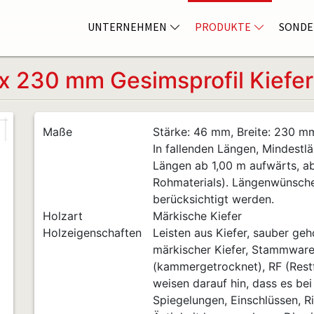
UNTERNEHMEN
PRODUKTE
SONDE
 230 mm Gesimsprofil Kiefe
Maße
Stärke: 46 mm, Breite: 230 m
In fallenden Längen, Mindestlä
Längen ab 1,00 m aufwärts, a
Rohmaterials). Längenwünsch
berücksichtigt werden.
Holzart
Märkische Kiefer
Holzeigenschaften
Leisten aus Kiefer, sauber geho
märkischer Kiefer, Stammware 
(kammergetrocknet), RF (Restf
weisen darauf hin, dass es bei
Spiegelungen, Einschlüssen, Ri